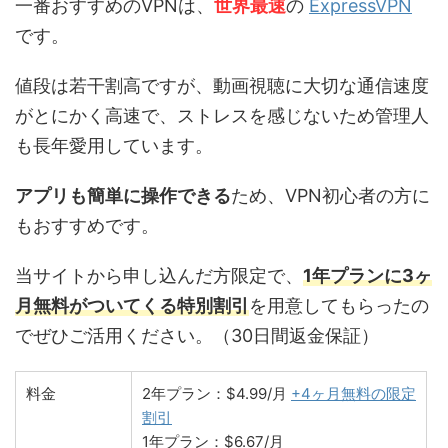
一番おすすめのVPNは、
世界最速
の
ExpressVPN
です。
値段は若干割高ですが、動画視聴に大切な通信速度
がとにかく高速で、ストレスを感じないため管理人
も長年愛用しています。
アプリも簡単に操作できる
ため、VPN初心者の方に
もおすすめです。
当サイトから申し込んだ方限定で、
1年プランに3ヶ
月無料がついてくる特別割引
を用意してもらったの
でぜひご活用ください。（30日間返金保証）
料金
2年プラン：$4.99/月
+4ヶ月無料の限定
割引
1年プラン：$6.67/月