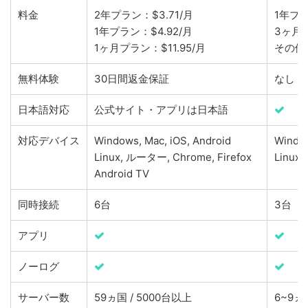
料金
2年プラン：$3.71/月
1年プラ
1年プラン：$4.92/月
3ヶ月
1ヶ月プラン：$11.95/月
その他
無料体験
30日間返金保証
なし
日本語対応
公式サイト・アプリは日本語
対応デバイス
Windows, Mac, iOS, Android
Window
Linux, ルーター, Chrome, Firefox
Linux,
Android TV
同時接続
6台
3台
アプリ
ノーログ
サーバー数
59ヵ国 / 5000台以上
6~9ヵ