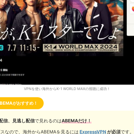
VPNを使い海外からK-1 WORLD MAXの視聴に成功！
らABEMAがおすすめ！
配信、見逃し配信
で見れるのは
ABEMAだけ！
ビスなので、海外からABEMAを見るには
ExpressVPN
が必須
です。