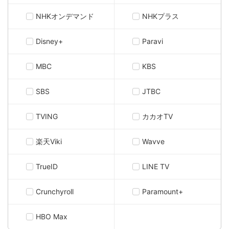
NHKオンデマンド
NHKプラス
Disney+
Paravi
MBC
KBS
SBS
JTBC
TVING
カカオTV
楽天Viki
Wavve
TrueID
LINE TV
Crunchyroll
Paramount+
HBO Max