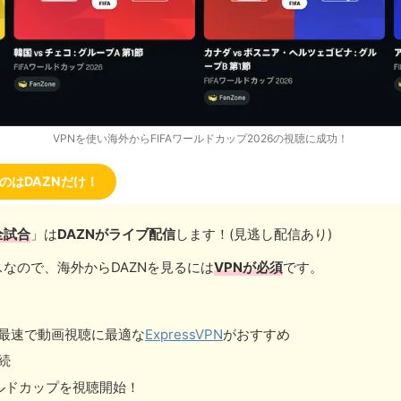
VPNを使い海外からFIFAワールドカップ2026の視聴に成功！
のはDAZNだけ！
全試合
」は
DAZNがライブ配信
します！(見逃し配信あり)
スなので、海外からDAZNを見るには
VPNが必須
です。
界最速で動画視聴に最適な
ExpressVPN
がおすすめ
続
ルドカップを視聴開始！